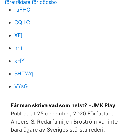
företrädare för dödsbo
raFHO
CQiLC
XFj
nni
xHY
SHTWq
VYsG
Får man skriva vad som helst? - JMK Play
Publicerat 25 december, 2020 Författare
Anders_S. Redarfamiljen Broström var inte
bara ägare av Sveriges största rederi.