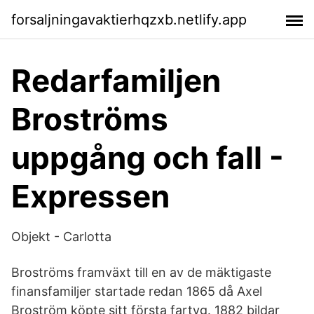
forsaljningavaktierhqzxb.netlify.app
Redarfamiljen
Broströms
uppgång och fall -
Expressen
Objekt - Carlotta
Broströms framväxt till en av de mäktigaste
finansfamiljer startade redan 1865 då Axel
Broström köpte sitt första fartyg. 1882 bildar